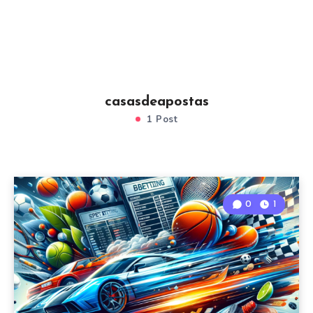
casasdeapostas
1 Post
0
1